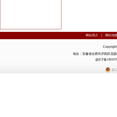
网站简介
|
网站地
Copyrig
地址：安徽省合肥市庐阳区花园街4
皖ICP备190197
皖公