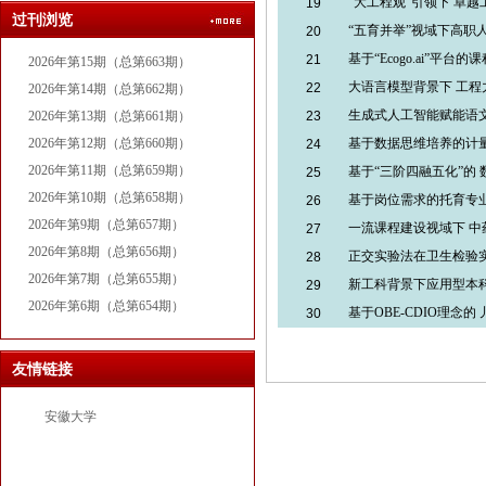
“大工程观”引领下 卓
19
过刊浏览
“五育并举”视域下高职
20
基于“Ecogo.ai”平台
21
2026年第15期（总第663期）
大语言模型背景下 工
22
2026年第14期（总第662期）
生成式人工智能赋能语
2026年第13期（总第661期）
23
2026年第12期（总第660期）
基于数据思维培养的计
24
2026年第11期（总第659期）
基于“三阶四融五化”的
25
2026年第10期（总第658期）
基于岗位需求的托育专
26
2026年第9期（总第657期）
一流课程建设视域下 
27
2026年第8期（总第656期）
正交实验法在卫生检验
28
2026年第7期（总第655期）
新工科背景下应用型本
29
2026年第6期（总第654期）
基于OBE-CDIO理念的
30
友情链接
安徽大学