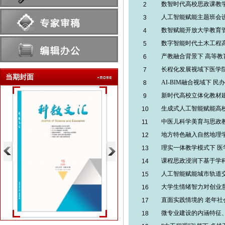
数智时代高校思政课教
2
人工智能赋能主题班会
3
数智赋能开放大学教育
4
数字智能时代土木工程
5
产教融合背景下 高等
6
长程化发展视域下医学
7
当期封面
AI-BIM融合视域下 民
8
新时代高校立体化教材
9
生成式人工智能赋能高
10
中医儿科学美育与思政
11
地方特色融入自然地理
12
理实一体教学模式下 
13
课程思政浸润下基于学
14
人工智能赋能城市轨道
15
大学生情绪智力对创业
16
直面实践情境的 老年
17
微专业建设的内涵特征
18
2026年第15期（...
2026年第14期（...
202