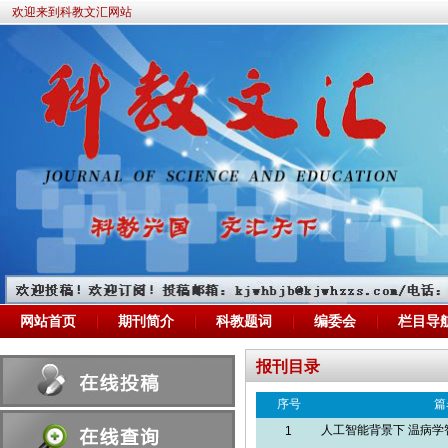
欢迎来到科教文汇网站
网站首页
期刊简介
科教题词
编委会
栏目导
报刊目录
序号
篇
人工智能背景下 温病
1